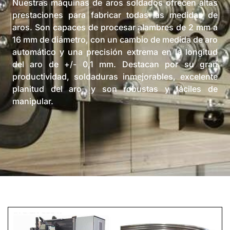
Nuestras máquinas de aros soldados ofrecen altas
prestaciones para fabricar todas las medidas de
aros. Son capaces de procesar alambres de 2 mm a
16 mm de diámetro, con un cambio de medida de aro
automático y una precisión extrema en la longitud
del aro de +/- 0,1 mm. Destacan por su gran
productividad, soldaduras inmejorables, excelente
planitud del aro, y son robustas y fáciles de
manipular.