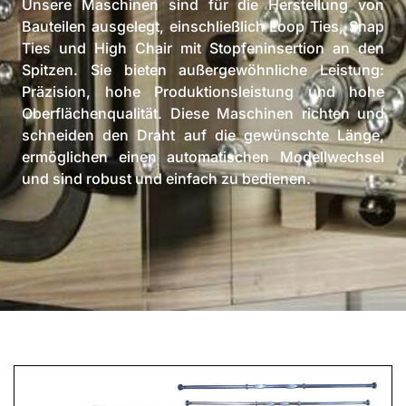
Unsere Maschinen sind für die Herstellung von
Bauteilen ausgelegt, einschließlich Loop Ties, Snap
Ties und High Chair mit Stopfeninsertion an den
Spitzen. Sie bieten außergewöhnliche Leistung:
Präzision, hohe Produktionsleistung und hohe
Oberflächenqualität. Diese Maschinen richten und
schneiden den Draht auf die gewünschte Länge,
ermöglichen einen automatischen Modellwechsel
und sind robust und einfach zu bedienen.